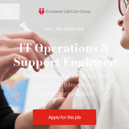
Share page
Career menu
DK - HQ SØBORG
IT Operations &
Support Engineer
Vær med til at sikre stabil drift og stærk IT-
support i en international
sundhedsorganisation
Apply for this job